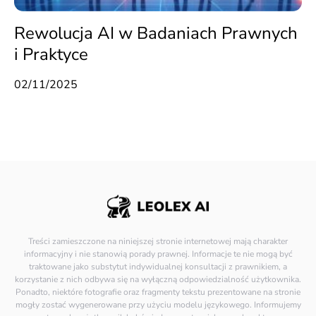
Rewolucja AI w Badaniach Prawnych
i Praktyce
02/11/2025
Treści zamieszczone na niniejszej stronie internetowej mają charakter
informacyjny i nie stanowią porady prawnej. Informacje te nie mogą być
traktowane jako substytut indywidualnej konsultacji z prawnikiem, a
korzystanie z nich odbywa się na wyłączną odpowiedzialność użytkownika.
Ponadto, niektóre fotografie oraz fragmenty tekstu prezentowane na stronie
mogły zostać wygenerowane przy użyciu modelu językowego. Informujemy